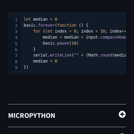
Copy
let
 median 
=
0
basic
.
forever
(
function
(
)
{
for
(
let
 index 
=
0
;
 index 
<
10
;
 index
++
)
{
        median 
=
 median 
+
 input
.
compassHeading
        basic
.
pause
(
10
)
}
    serial
.
writeLine
(
""
+
(
Math
.
round
(
median 
/
    median 
=
0
}
)
MICROPYTHON