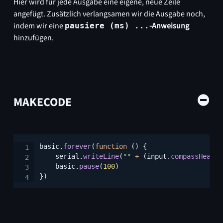
Hier wird für jede Ausgabe eine eigene, neue Zeile
angefügt. Zusätzlich verlangsamen wir die Ausgabe noch,
indem wir eine
-Anweisung
pausiere (ms) ...
hinzufügen.
MAKECODE
Copy
basic
.
forever
(
function
(
)
{
    serial
.
writeLine
(
""
+
(
input
.
compassHeadin
    basic
.
pause
(
100
)
}
)