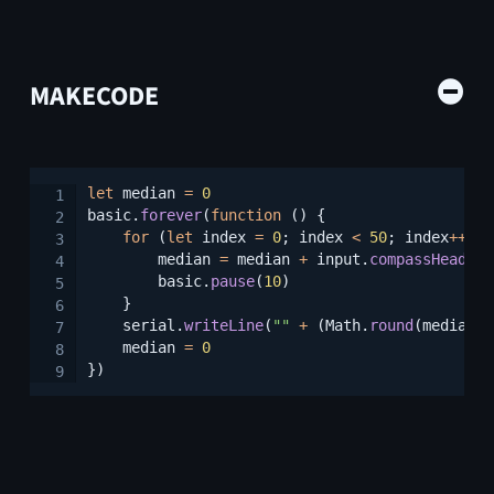
MAKECODE
Copy
let
 median 
=
0
basic
.
forever
(
function
(
)
{
for
(
let
 index 
=
0
;
 index 
<
50
;
 index
++
)
{
        median 
=
 median 
+
 input
.
compassHeading
        basic
.
pause
(
10
)
}
    serial
.
writeLine
(
""
+
(
Math
.
round
(
median 
/
    median 
=
0
}
)