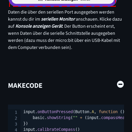
Daten die über den seriellen Port ausgegeben werden
kannst du dir im
seriellen Monitor
anschauen. Klicke dazu
auf
Konsole anzeigen Gerät
. Der Button erscheint erst,
wenn Daten über die serielle Schnittstelle ausgegeben
werden (dazu muss der micro:bit über ein USB-Kabel mit
dem Computer verbunden sein).
MAKECODE
Copy
input
.
onButtonPressed
(
Button
.
A
,
function
(
)
{
    basic
.
showString
(
""
+
(
input
.
compassHeadin
}
)
input
.
calibrateCompass
(
)